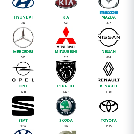
HYUNDAI
KIA
MAZDA
754
643
377
MERCEDES
MITSUBISHI
NISSAN
707
323
824
OPEL
PEUGEOT
RENAULT
1345
1237
1126
SEAT
SKODA
TOYOTA
1352
389
1115