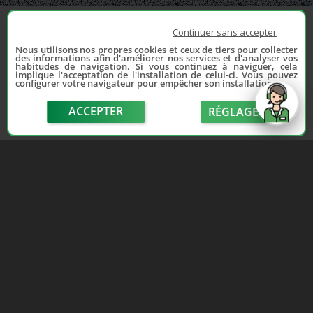
Continuer sans accepter
Nous utilisons nos propres cookies et ceux de tiers pour collecter
des informations afin d'améliorer nos services et d'analyser vos
habitudes de navigation. Si vous continuez à naviguer, cela
implique l'acceptation de l'installation de celui-ci. Vous pouvez
configurer votre navigateur pour empêcher son installation.
ACCEPTER
RÉGLAGE
send
Depuis 2006, France Casse accompagne les
automobilistes dans leur recherche de pièces
d'occasion. Réparez votre auto sans vous ruiner !