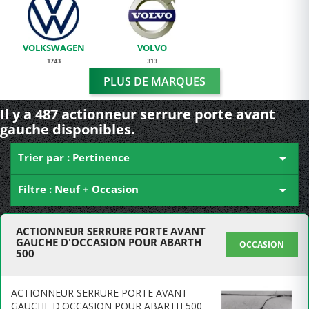
VOLKSWAGEN
VOLVO
1743
313
PLUS DE MARQUES
Il y a 487 actionneur serrure porte avant
gauche disponibles.
Trier par : Pertinence

Filtre : Neuf + Occasion

ACTIONNEUR SERRURE PORTE AVANT
GAUCHE D'OCCASION POUR ABARTH
OCCASION
500
ACTIONNEUR SERRURE PORTE AVANT
GAUCHE D'OCCASION POUR ABARTH 500