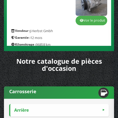
Voir le produit
Vendeur :
J.Herbst Gmbh
Garantie :
12 mois
Kilométrage :
96858 km
155,00 € TTC
livraison incluse
Notre catalogue de pièces
d'occasion
Carrosserie
Arrière