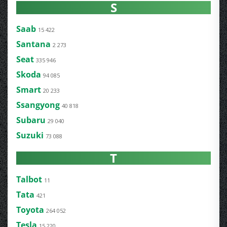
S
Saab
15 422
Santana
2 273
Seat
335 946
Skoda
94 085
Smart
20 233
Ssangyong
40 818
Subaru
29 040
Suzuki
73 088
T
Talbot
11
Tata
421
Toyota
264 052
Tesla
15 220