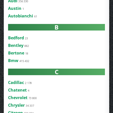
Audi
356 330
Austin
1
Autobianchi
61
B
Bedford
23
Bentley
882
Bertone
18
Bmw
415 432
C
Cadillac
2 178
Chatenet
4
Chevrolet
73 800
Chrysler
34 337
Citroen