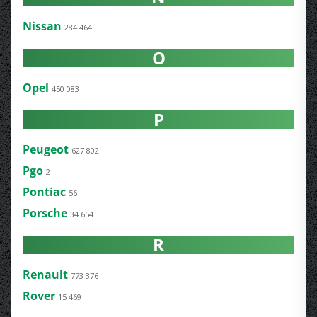
Nissan
284 464
O
Opel
450 083
P
Peugeot
627 802
Pgo
2
Pontiac
56
Porsche
34 654
R
Renault
773 376
Rover
15 469