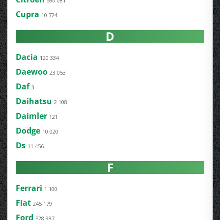
590 081
Cupra
10 724
D
Dacia
120 334
Daewoo
23 053
Daf
3
Daihatsu
2 108
Daimler
121
Dodge
10 020
Ds
11 456
F
Ferrari
1 100
Fiat
245 179
Ford
528 987