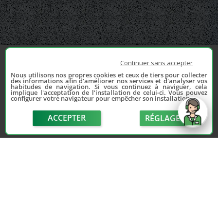
Continuer sans accepter
Nous utilisons nos propres cookies et ceux de tiers pour collecter
des informations afin d'améliorer nos services et d'analyser vos
habitudes de navigation. Si vous continuez à naviguer, cela
implique l'acceptation de l'installation de celui-ci. Vous pouvez
configurer votre navigateur pour empêcher son installation.
ACCEPTER
RÉGLAGE
send
POURQUOI ACHETER
vos pièces d'occasion sur France casse ?