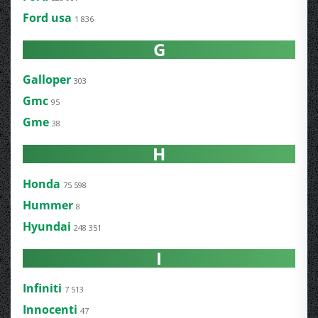
Ford usa
1 836
G
Galloper
303
Gmc
95
Gme
38
H
Honda
75 598
Hummer
8
Hyundai
248 351
I
Infiniti
7 513
Innocenti
47