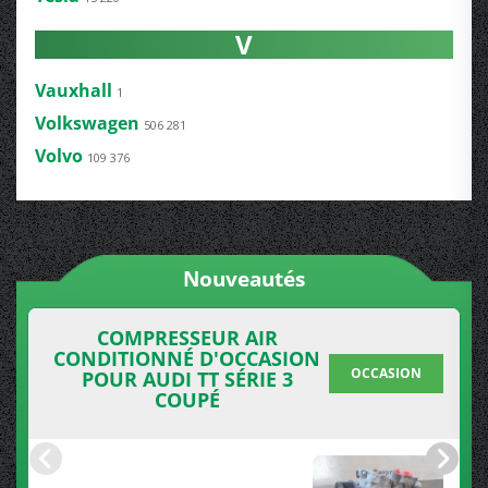
V
Vauxhall
1
Volkswagen
506 281
Volvo
109 376
Nouveautés
COMPRESSEUR AIR
CONDITIONNÉ D'OCCASION
OCCASION
POUR AUDI TT SÉRIE 3
COUPÉ