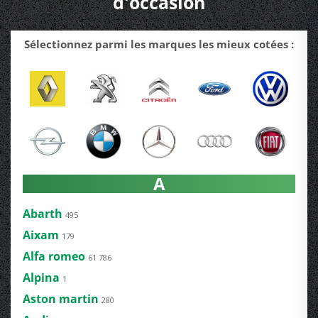
d'occasion
Sélectionnez parmi les marques les mieux cotées :
A
Abarth
495
Aixam
179
Alfa romeo
61 786
Alpina
1
Aston martin
280