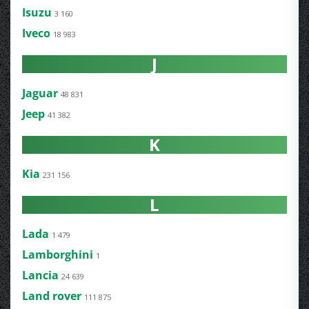
Isuzu
3 160
Iveco
18 983
J
Jaguar
48 831
Jeep
41 382
K
Kia
231 156
L
Lada
1 479
Lamborghini
1
Lancia
24 639
Land rover
111 875