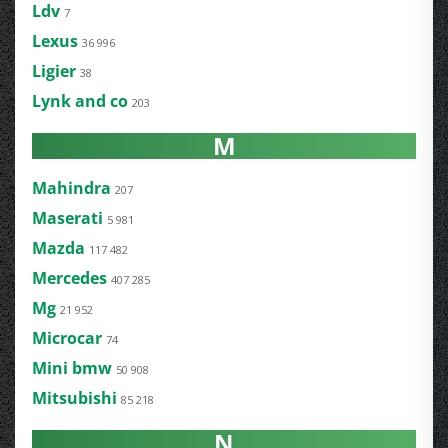
Ldv
7
Lexus
36 996
Ligier
38
Lynk and co
203
M
Mahindra
207
Maserati
5 981
Mazda
117 482
Mercedes
407 285
Mg
21 952
Microcar
74
Mini bmw
50 908
Mitsubishi
85 218
N