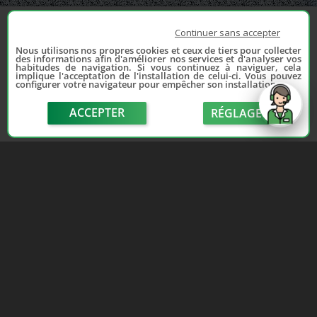
Continuer sans accepter
Nous utilisons nos propres cookies et ceux de tiers pour collecter
des informations afin d'améliorer nos services et d'analyser vos
habitudes de navigation. Si vous continuez à naviguer, cela
implique l'acceptation de l'installation de celui-ci. Vous pouvez
configurer votre navigateur pour empêcher son installation.
ACCEPTER
RÉGLAGE
send
Depuis 2006, France Casse accompagne les
automobilistes dans leur recherche de pièces
d'occasion. Réparez votre auto sans vous ruiner !