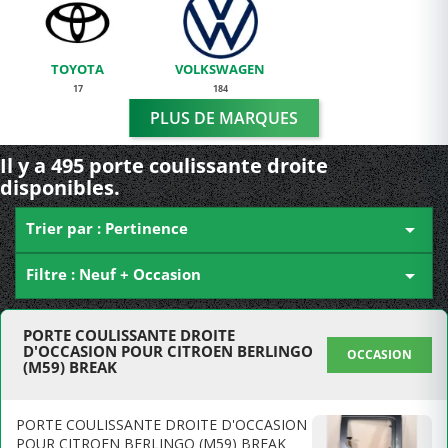
TOYOTA
VOLKSWAGEN
17
184
PLUS DE MARQUES
Il y a 495 porte coulissante droite
disponibles.
Trier par : Pertinence

Filtre : Neuf + Occasion

PORTE COULISSANTE DROITE
D'OCCASION POUR CITROEN BERLINGO
OCCASION
(M59) BREAK
PORTE COULISSANTE DROITE D'OCCASION
POUR CITROEN BERLINGO (M59) BREAK