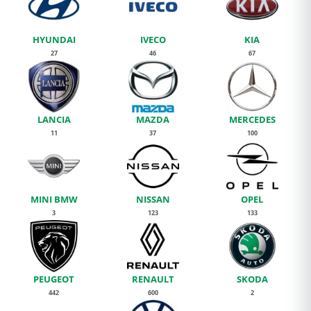
HYUNDAI
IVECO
KIA
27
46
67
LANCIA
MAZDA
MERCEDES
11
37
100
MINI BMW
NISSAN
OPEL
3
123
133
PEUGEOT
RENAULT
SKODA
442
600
2