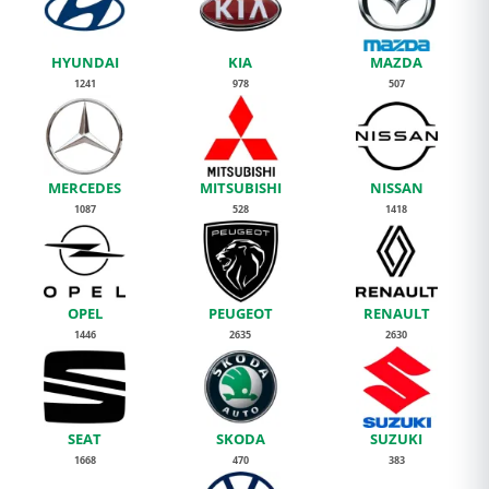
HYUNDAI
KIA
MAZDA
1241
978
507
MERCEDES
MITSUBISHI
NISSAN
1087
528
1418
OPEL
PEUGEOT
RENAULT
1446
2635
2630
SEAT
SKODA
SUZUKI
1668
470
383