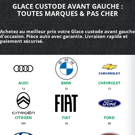
GLACE CUSTODE AVANT GAUCHE :
TOUTES MARQUES & PAS CHER
Achetez au meilleur prix votre Glace custode avant gauche
d'occasion. Pièce auto avec garantie. Livraison rapide et
paiement sécurisé.
AUDI
BMW
CHEVROLET
14
10
13
CITROEN
FIAT
FORD
390
34
88