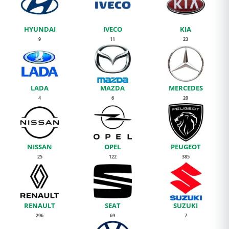
HYUNDAI
IVECO
KIA
9
11
23
LADA
MAZDA
MERCEDES
4
6
20
NISSAN
OPEL
PEUGEOT
25
122
385
RENAULT
SEAT
SUZUKI
296
69
7