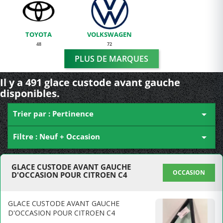
TOYOTA
VOLKSWAGEN
48
72
PLUS DE MARQUES
Il y a 491 glace custode avant gauche
disponibles.
Trier par : Pertinence

Filtre : Neuf + Occasion

GLACE CUSTODE AVANT GAUCHE
OCCASION
D'OCCASION POUR CITROEN C4
GLACE CUSTODE AVANT GAUCHE
D'OCCASION POUR CITROEN C4