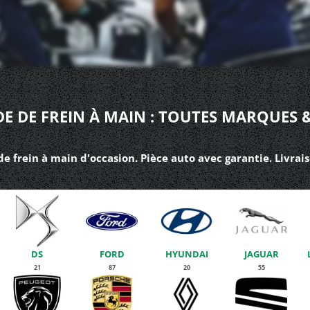
 DE FREIN À MAIN : TOUTES MARQUES &
 frein à main d'occasion. Pièce auto avec garantie. Livrai
DS
FORD
HYUNDAI
JAGUAR
21
87
20
55