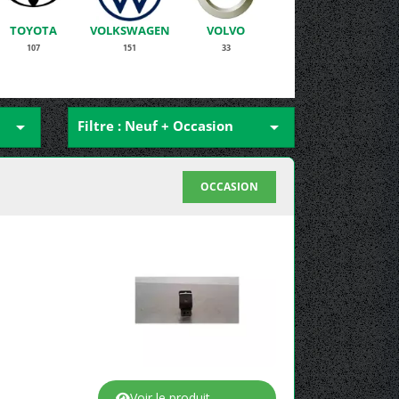
TOYOTA
VOLKSWAGEN
VOLVO
107
151
33

Filtre : Neuf + Occasion

OCCASION
Voir le produit