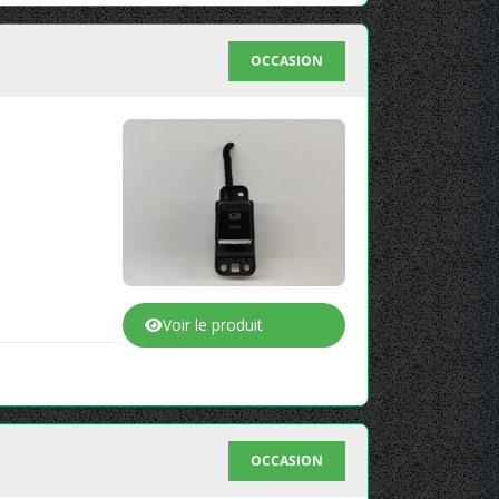
OCCASION
Voir le produit
OCCASION