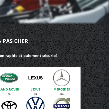
 PAS CHER
son rapide et paiement sécurisé.
LAND ROVER
LEXUS
MERCEDES
96
24
226