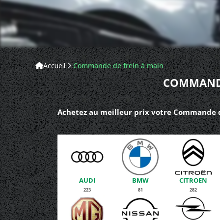
Accueil
Commande de frein à main
COMMANDE
Achetez au meilleur prix votre Commande de
AUDI
BMW
CITROEN
223
81
282