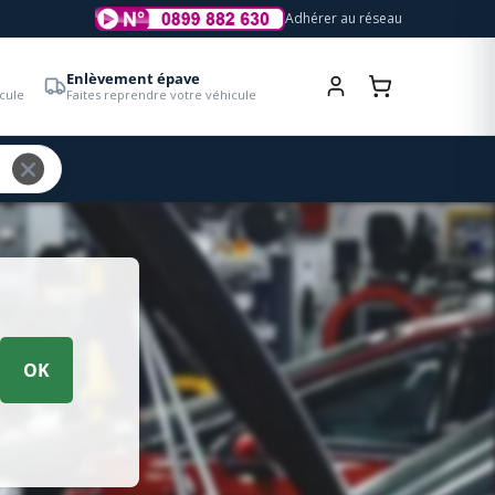
Adhérer au réseau
Enlèvement épave
cule
Faites reprendre votre véhicule
OK