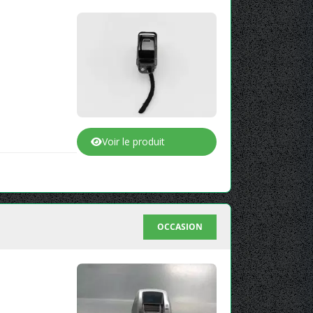
Voir le produit
OCCASION