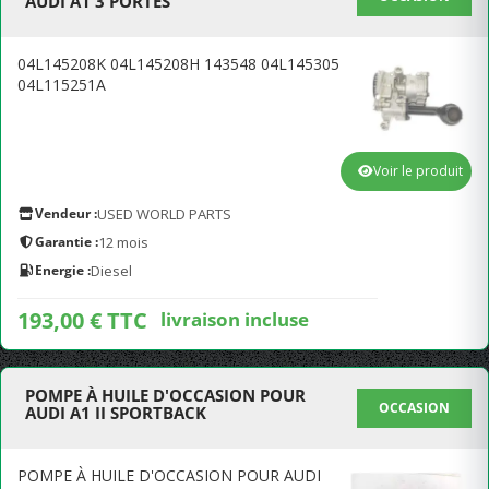
AUDI A1 3 PORTES
04L145208K 04L145208H 143548 04L145305
04L115251A
Voir le produit
Vendeur :
USED WORLD PARTS
Garantie :
12 mois
Energie :
Diesel
193,00 € TTC
livraison incluse
POMPE À HUILE D'OCCASION POUR
OCCASION
AUDI A1 II SPORTBACK
POMPE À HUILE D'OCCASION POUR AUDI