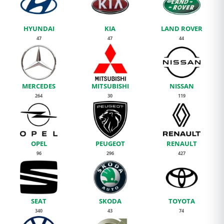
HYUNDAI
KIA
LAND ROVER
47
47
44
MERCEDES
MITSUBISHI
NISSAN
264
30
119
OPEL
PEUGEOT
RENAULT
96
296
427
SEAT
SKODA
TOYOTA
340
43
74