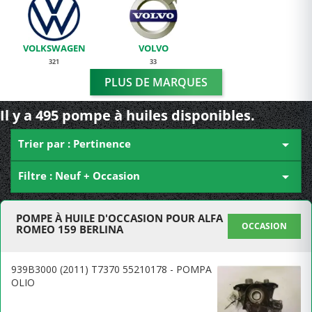
VOLKSWAGEN
VOLVO
321
33
PLUS DE MARQUES
Il y a 495 pompe à huiles disponibles.
Trier par : Pertinence

Filtre : Neuf + Occasion

POMPE À HUILE D'OCCASION POUR ALFA
OCCASION
ROMEO 159 BERLINA
939B3000 (2011) T7370 55210178 - POMPA
OLIO