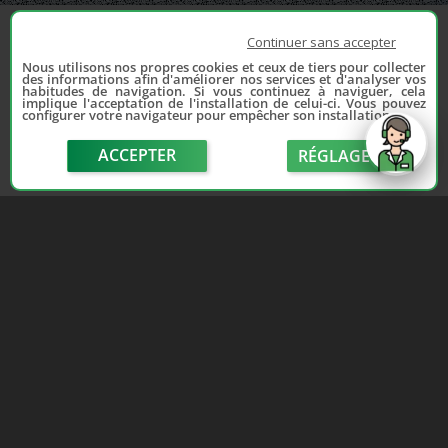
Continuer sans accepter
Nous utilisons nos propres cookies et ceux de tiers pour collecter
des informations afin d'améliorer nos services et d'analyser vos
habitudes de navigation. Si vous continuez à naviguer, cela
implique l'acceptation de l'installation de celui-ci. Vous pouvez
configurer votre navigateur pour empêcher son installation.
ACCEPTER
RÉGLAGE
send
Depuis 2006, France Casse accompagne les
automobilistes dans leur recherche de pièces
d'occasion. Réparez votre auto sans vous ruiner !