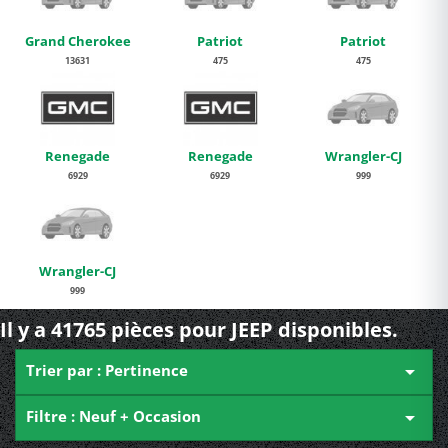
Grand Cherokee
Patriot
Patriot
13631
475
475
Renegade
Renegade
Wrangler-CJ
6929
6929
999
Wrangler-CJ
999
Il y a 41765 pièces pour JEEP disponibles.
Trier par : Pertinence

Filtre : Neuf + Occasion
