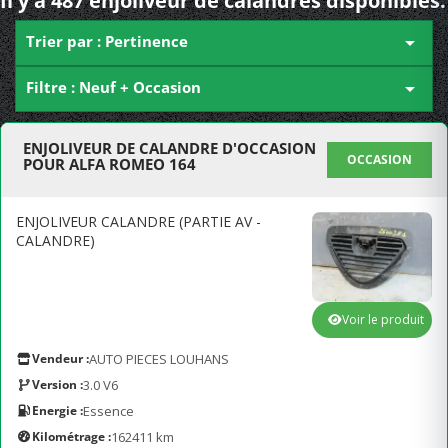
Il y a 487 enjoliveur de calandres disponibles.
Trier par : Pertinence

Filtre : Neuf + Occasion

ENJOLIVEUR DE CALANDRE D'OCCASION
OCCASION
POUR ALFA ROMEO 164
ENJOLIVEUR CALANDRE (PARTIE AV -
CALANDRE)
Voir le produit
Vendeur :
AUTO PIECES LOUHANS
Version :
3.0 V6
Energie :
Essence
Kilométrage :
162411 km