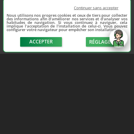
Continuer sans accepter
Nous utilisons nos propres cookies et ceux de tiers pour collecter
des informations afin d'améliorer nos services et d'analyser vos
habitudes de navigation. Si vous continuez à naviguer, cela
implique l'acceptation de l'installation de celui-ci. Vous pouvez
configurer votre navigateur pour empêcher son installation.
ACCEPTER
RÉGLAGE
send
Depuis 2006, France Casse accompagne les
automobilistes dans leur recherche de pièces
d'occasion. Réparez votre auto sans vous ruiner !
LIENS UTILES
NOUS CONTACTER