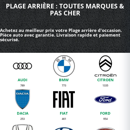
PLAGE ARRIÈRE : TOUTES MARQUES &
PAS CHER
Achetez au meilleur prix votre Plage arrière d'occasion.
Pièce auto avec garantie. Livraison rapide et paiement
sécurisé.
AUDI
BMW
CITROEN
789
773
1335
DACIA
FIAT
FORD
253
461
954