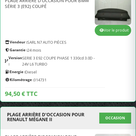
PLAGE ARRIÈRE D'OCCASION POUR BMW
SÉRIE 3 (E92) COUPÉ
Voir le produit
Vendeur :
SARL N7 AUTO PIÈCES
Garantie :
24 mois
Version
SERIE 3 E92 COUPE PHASE 1 330cd 3.0D -
:
24V L6 TURBO
Energie :
Diesel
Kilométrage :
314731
94,50 € TTC
PLAGE ARRIÈRE D'OCCASION POUR
OCCASION
RENAULT MÉGANE II