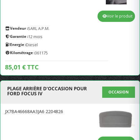
Voir le produit
Vendeur :
SARL A.P.M.
Garantie :
12 mois
Energie :
Diesel
Kilométrage :
361175
85,01 € TTC
PLAGE ARRIÈRE D'OCCASION POUR
OCCASION
FORD FOCUS IV
JX7BA46668AA3JA6 2204826