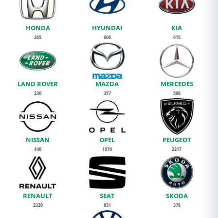
HONDA
HYUNDAI
KIA
265
606
615
LAND ROVER
MAZDA
MERCEDES
230
357
508
NISSAN
OPEL
PEUGEOT
440
1076
2217
RENAULT
SEAT
SKODA
2320
831
378