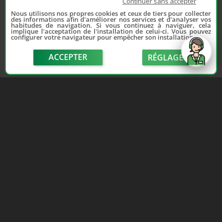
Continuer sans accepter
Nous utilisons nos propres cookies et ceux de tiers pour collecter
des informations afin d'améliorer nos services et d'analyser vos
habitudes de navigation. Si vous continuez à naviguer, cela
implique l'acceptation de l'installation de celui-ci. Vous pouvez
configurer votre navigateur pour empêcher son installation.
ACCEPTER
RÉGLAGE
send
Depuis 2006, France Casse accompagne les
automobilistes dans leur recherche de pièces
d'occasion. Réparez votre auto sans vous ruiner !
LIENS UTILES
NOUS CONTACTER