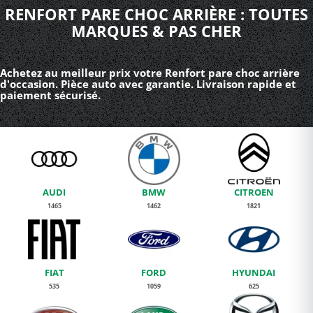
RENFORT PARE CHOC ARRIÈRE : TOUTES
MARQUES & PAS CHER
Achetez au meilleur prix votre Renfort pare choc arrière
d'occasion. Pièce auto avec garantie. Livraison rapide et
paiement sécurisé.
AUDI
BMW
CITROEN
1465
1462
1821
FIAT
FORD
HYUNDAI
535
1059
625