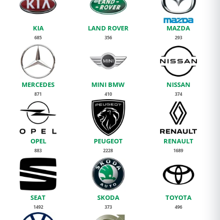
KIA
LAND ROVER
MAZDA
685
356
293
MERCEDES
MINI BMW
NISSAN
871
410
374
OPEL
PEUGEOT
RENAULT
883
2228
1689
SEAT
SKODA
TOYOTA
1492
373
496