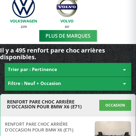
VOLKSWAGEN
VOLVO
2379
357
PLUS DE MARQUES
Il y a 495 renfort pare choc arrières
disponibles.
Trier par : Pertinence

Filtre : Neuf + Occasion

RENFORT PARE CHOC ARRIÈRE
OCCASION
D'OCCASION POUR BMW X6 (E71)
RENFORT PARE CHOC ARRIÈRE
D'OCCASION POUR BMW X6 (E71)