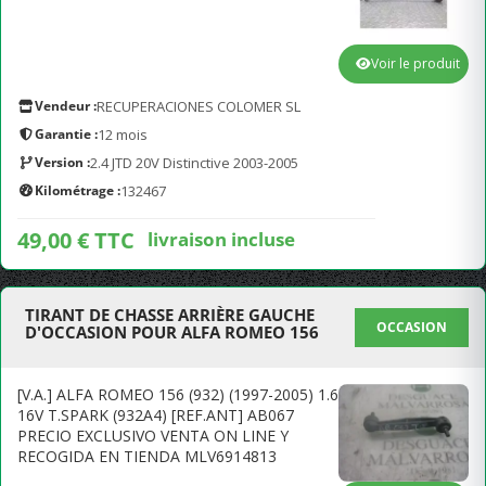
Voir le produit
Vendeur :
RECUPERACIONES COLOMER SL
Garantie :
12 mois
Version :
2.4 JTD 20V Distinctive 2003-2005
Kilométrage :
132467
49,00 € TTC
livraison incluse
TIRANT DE CHASSE ARRIÈRE GAUCHE
OCCASION
D'OCCASION POUR ALFA ROMEO 156
[V.A.] ALFA ROMEO 156 (932) (1997-2005) 1.6
16V T.SPARK (932A4) [REF.ANT] AB067
PRECIO EXCLUSIVO VENTA ON LINE Y
RECOGIDA EN TIENDA MLV6914813