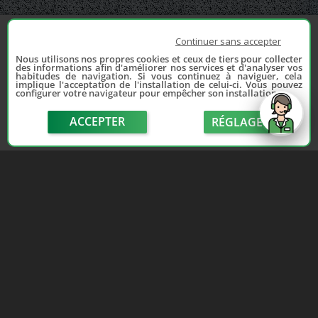
Continuer sans accepter
Nous utilisons nos propres cookies et ceux de tiers pour collecter
des informations afin d'améliorer nos services et d'analyser vos
habitudes de navigation. Si vous continuez à naviguer, cela
implique l'acceptation de l'installation de celui-ci. Vous pouvez
configurer votre navigateur pour empêcher son installation.
ACCEPTER
RÉGLAGE
send
Depuis 2006, France Casse accompagne les
automobilistes dans leur recherche de pièces
d'occasion. Réparez votre auto sans vous ruiner !