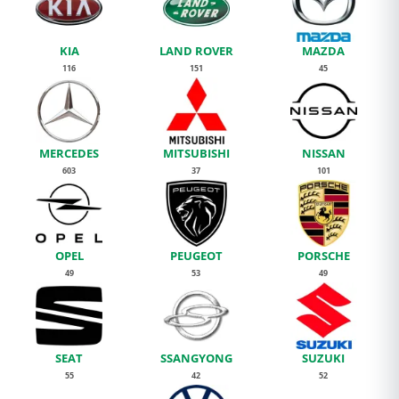
KIA
LAND ROVER
MAZDA
116
151
45
MERCEDES
MITSUBISHI
NISSAN
603
37
101
OPEL
PEUGEOT
PORSCHE
49
53
49
SEAT
SSANGYONG
SUZUKI
55
42
52