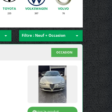
TOYOTA
VOLKSWAGEN
VOLVO
235
397
76

Filtre : Neuf + Occasion

OCCASION
Voir le produit