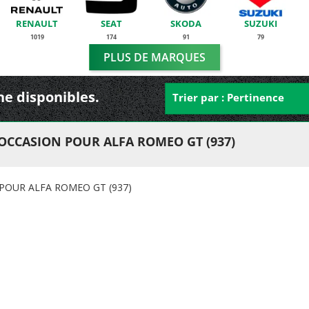
RENAULT
SEAT
SKODA
SUZUKI
1019
174
91
79
PLUS DE MARQUES
che disponibles.
Trier par : Pertinence
OCCASION POUR ALFA ROMEO GT (937)
POUR ALFA ROMEO GT (937)