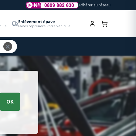
Adhérer au réseau
Enlèvement épave
cule
Faites reprendre votre véhicule
OK