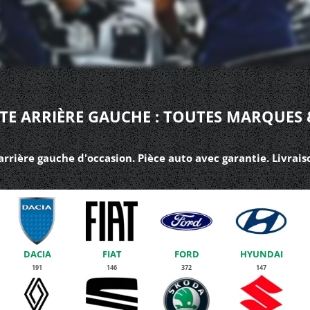
TE ARRIÈRE GAUCHE : TOUTES MARQUES 
arrière gauche d'occasion. Pièce auto avec garantie. Livrai
DACIA
FIAT
FORD
HYUNDAI
191
146
372
147