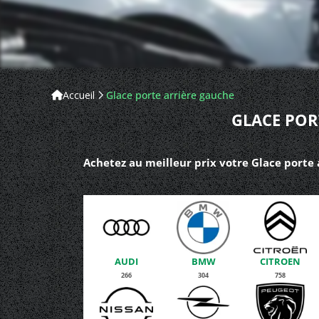
Accueil
Glace porte arrière gauche
GLACE POR
Achetez au meilleur prix votre Glace porte 
AUDI
BMW
CITROEN
266
304
758