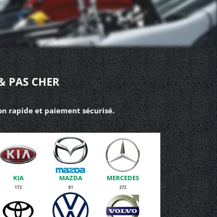
& PAS CHER
son rapide et paiement sécurisé.
KIA
MAZDA
MERCEDES
172
81
372