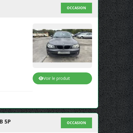
OCCASION
Voir le produit
B 5P
OCCASION