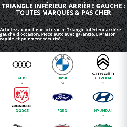
TRIANGLE INFÉRIEUR ARRIÈRE GAUCHE :
TOUTES MARQUES & PAS CHER
Achetez au meilleur prix votre Triangle inférieur arrière
gauche d'occasion. Pièce auto avec garantie. Livraison
rapide et paiement sécurisé.
AUDI
BMW
CITROEN
9
16
3
DODGE
FORD
HYUNDAI
1
5
2