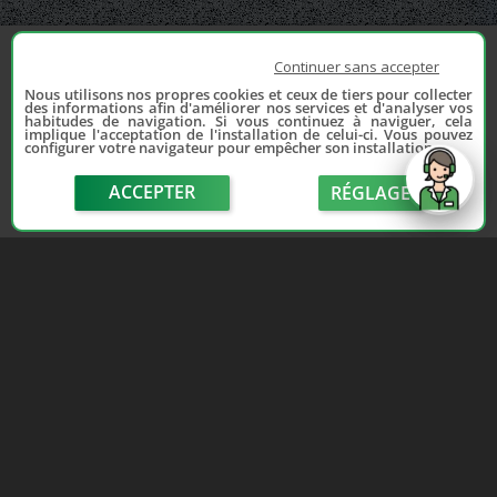
Continuer sans accepter
Nous utilisons nos propres cookies et ceux de tiers pour collecter
des informations afin d'améliorer nos services et d'analyser vos
habitudes de navigation. Si vous continuez à naviguer, cela
implique l'acceptation de l'installation de celui-ci. Vous pouvez
configurer votre navigateur pour empêcher son installation.
ACCEPTER
RÉGLAGE
send
Depuis 2006, France Casse accompagne les
automobilistes dans leur recherche de pièces
d'occasion. Réparez votre auto sans vous ruiner !