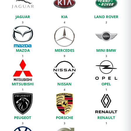
JAGUAR
KIA
LAND ROVER
3
4
2
MAZDA
MERCEDES
MINI BMW
1
9
3
MITSUBISHI
NISSAN
OPEL
1
4
1
PEUGEOT
PORSCHE
RENAULT
3
3
1