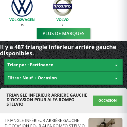
VOLKSWAGEN
VOLVO
15
2
PLUS DE MARQUES
Il y a 487 triangle inférieur arrière gauche
disponibles.
Trier par : Pertinence

Filtre : Neuf + Occasion

TRIANGLE INFÉRIEUR ARRIÈRE GAUCHE
D'OCCASION POUR ALFA ROMEO
OCCASION
STELVIO
TRIANGLE INFÉRIEUR ARRIÈRE GAUCHE
D'OCCASION POUR ALFA ROMEO STELVIO