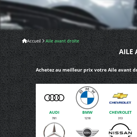
Accueil
Aile avant droite
AILE
Achetez au meilleur prix votre Aile avant dr
AUDI
BMW
CHEVROLET
781
1218
313