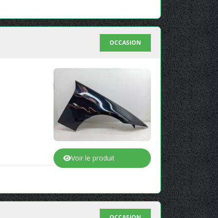
OCCASION
Voir le produit
OCCASION