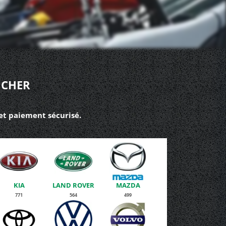
 CHER
 et paiement sécurisé.
KIA
LAND ROVER
MAZDA
771
564
499