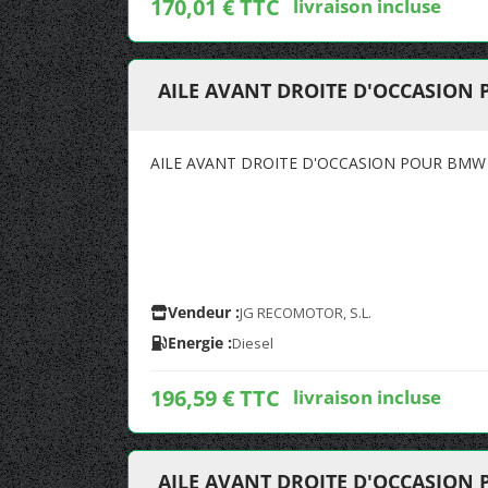
170,01 € TTC
livraison incluse
AILE AVANT DROITE D'OCCASION 
AILE AVANT DROITE D'OCCASION POUR BMW S
Vendeur :
JG RECOMOTOR, S.L.
Energie :
Diesel
196,59 € TTC
livraison incluse
AILE AVANT DROITE D'OCCASION 