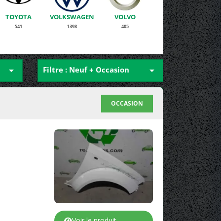
TOYOTA
VOLKSWAGEN
VOLVO
541
1398
405

Filtre : Neuf + Occasion

OCCASION
Voir le produit