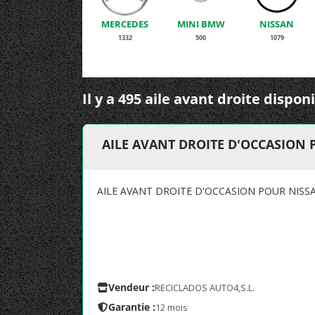
MERCEDES
MINI BMW
NISSAN
1332
500
1079
Il y a 495 aile avant droite dispon
AILE AVANT DROITE D'OCCASION P
AILE AVANT DROITE D'OCCASION POUR NISSA
Vendeur :
RECICLADOS AUTO4,S.L.
Garantie :
12 mois