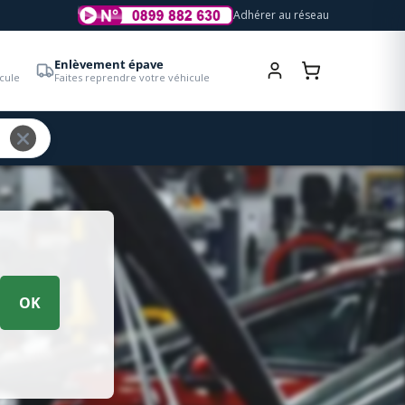
Adhérer au réseau
Enlèvement épave
cule
Faites reprendre votre véhicule
OK