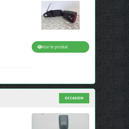
Voir le produit
OCCASION