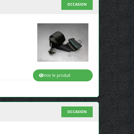
OCCASION
Voir le produit
OCCASION