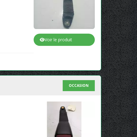
Voir le produit
OCCASION