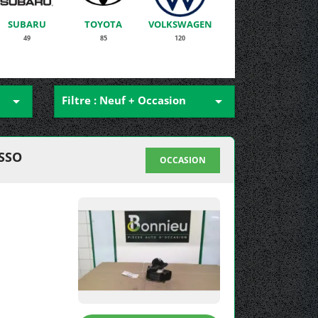
SUBARU
TOYOTA
VOLKSWAGEN
49
85
120

Filtre : Neuf + Occasion

SSO
OCCASION