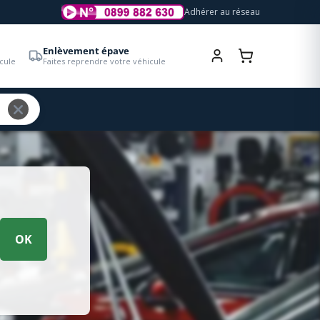
Adhérer au réseau
Enlèvement épave
cule
Faites reprendre votre véhicule
OK