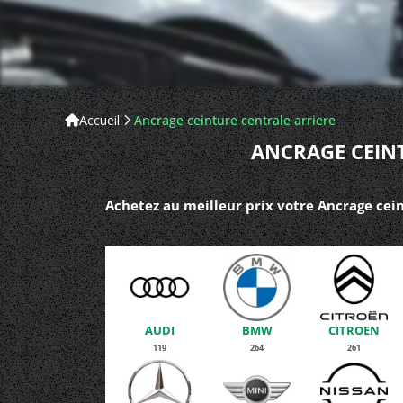
Accueil
Ancrage ceinture centrale arriere
ANCRAGE CEINT
Achetez au meilleur prix votre Ancrage cein
AUDI
BMW
CITROEN
119
264
261