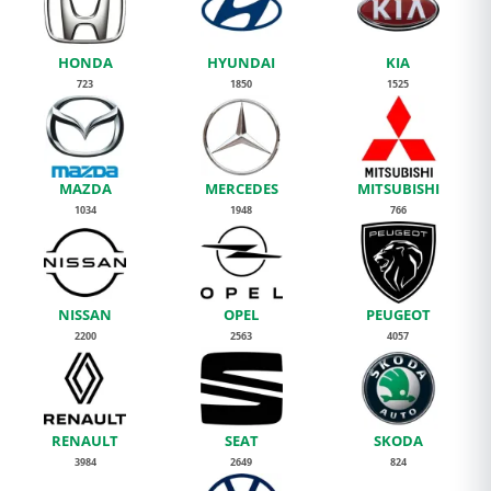
HONDA
HYUNDAI
KIA
723
1850
1525
MAZDA
MERCEDES
MITSUBISHI
1034
1948
766
NISSAN
OPEL
PEUGEOT
2200
2563
4057
RENAULT
SEAT
SKODA
3984
2649
824