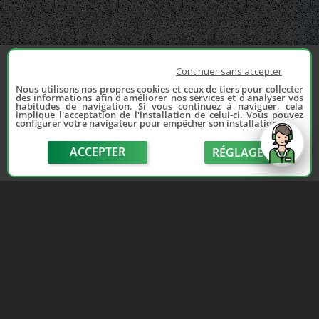
Continuer sans accepter
Nous utilisons nos propres cookies et ceux de tiers pour collecter
des informations afin d'améliorer nos services et d'analyser vos
habitudes de navigation. Si vous continuez à naviguer, cela
implique l'acceptation de l'installation de celui-ci. Vous pouvez
configurer votre navigateur pour empêcher son installation.
ACCEPTER
RÉGLAGE
send
Depuis 2006, France Casse accompagne les
automobilistes dans leur recherche de pièces