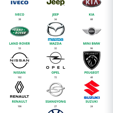
IVECO
JEEP
KIA
38
34
68
LAND ROVER
MAZDA
MINI BMW
53
32
96
NISSAN
OPEL
PEUGEOT
102
72
48
RENAULT
SSANGYONG
SUZUKI
106
27
24