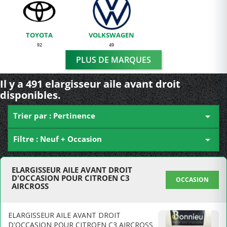
TOYOTA
VOLKSWAGEN
92
49
PLUS DE MARQUES
Il y a 491 elargisseur aile avant droit
disponibles.
Trier par : Pertinence

Filtre : Neuf + Occasion

ELARGISSEUR AILE AVANT DROIT
D'OCCASION POUR CITROEN C3
OCCASION
AIRCROSS
ELARGISSEUR AILE AVANT DROIT
D'OCCASION POUR CITROEN C3 AIRCROSS