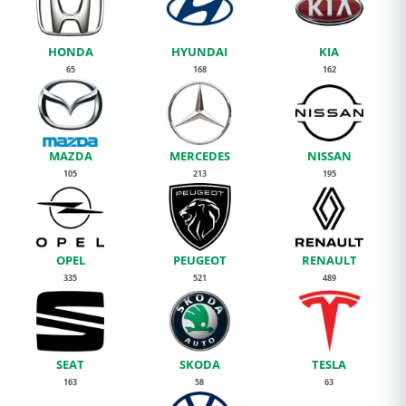
HONDA
HYUNDAI
KIA
65
168
162
MAZDA
MERCEDES
NISSAN
105
213
195
OPEL
PEUGEOT
RENAULT
335
521
489
SEAT
SKODA
TESLA
163
58
63