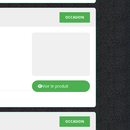
OCCASION
Voir le produit
OCCASION