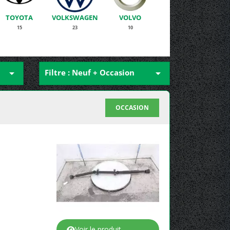
TOYOTA
VOLKSWAGEN
VOLVO
15
23
10

Filtre : Neuf + Occasion

OCCASION
Voir le produit