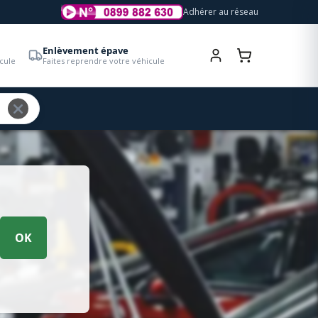
Adhérer au réseau
Enlèvement épave
cule
Faites reprendre votre véhicule
OK