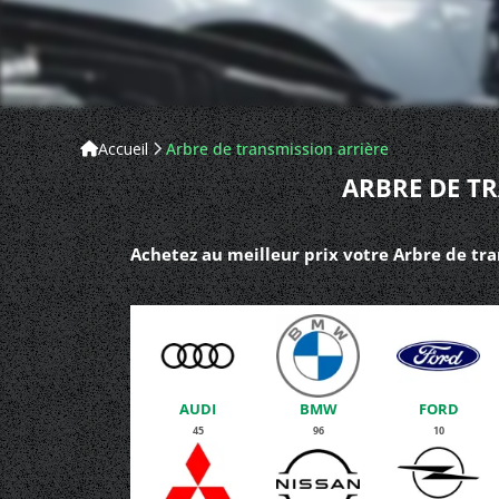
Accueil
Arbre de transmission arrière
ARBRE DE TR
Achetez au meilleur prix votre Arbre de tra
AUDI
BMW
FORD
45
96
10