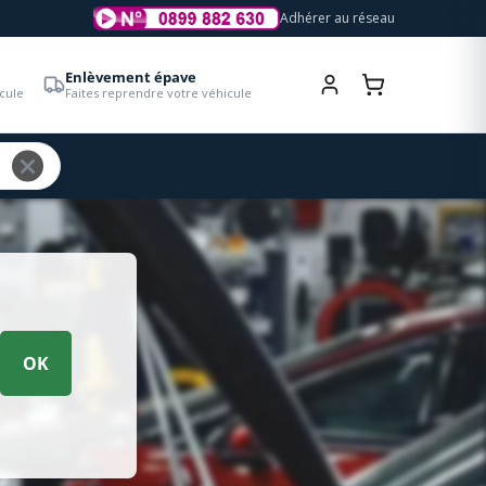
Adhérer au réseau
Enlèvement épave
cule
Faites reprendre votre véhicule
OK