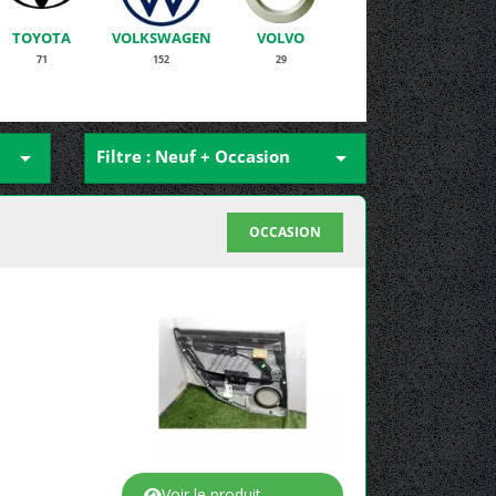
TOYOTA
VOLKSWAGEN
VOLVO
71
152
29

Filtre : Neuf + Occasion

OCCASION
Voir le produit