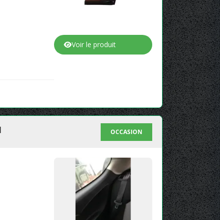
Voir le produit
1
OCCASION