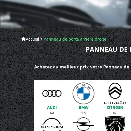
Accueil
Panneau de porte arrière droite
PANNEAU DE P
Achetez au meilleur prix votre Panneau de p
AUDI
BMW
CITROEN
141
135
163