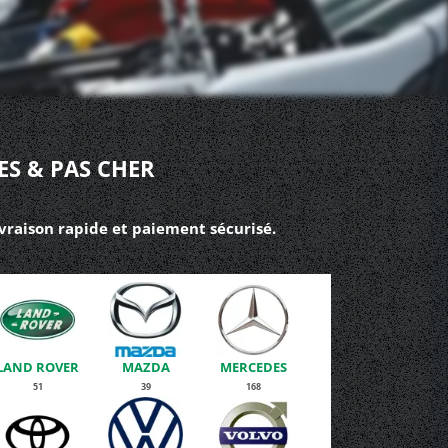
ES & PAS CHER
ivraison rapide et paiement sécurisé.
LAND ROVER
MAZDA
MERCEDES
51
39
168