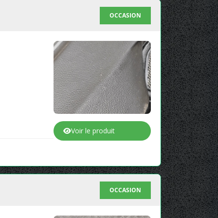
OCCASION
Voir le produit
OCCASION