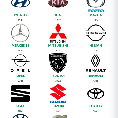
HYUNDAI
KIA
MAZDA
1148
1232
595
MERCEDES
MITSUBISHI
NISSAN
2816
672
1839
OPEL
PEUGEOT
RENAULT
2745
3932
4336
SEAT
SUZUKI
TOYOTA
1853
763
1658