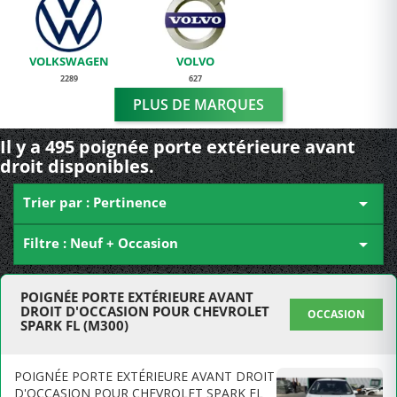
VOLKSWAGEN
VOLVO
2289
627
PLUS DE MARQUES
Il y a 495 poignée porte extérieure avant
droit disponibles.
Trier par : Pertinence

Filtre : Neuf + Occasion

POIGNÉE PORTE EXTÉRIEURE AVANT
DROIT D'OCCASION POUR CHEVROLET
OCCASION
SPARK FL (M300)
POIGNÉE PORTE EXTÉRIEURE AVANT DROIT
D'OCCASION POUR CHEVROLET SPARK FL