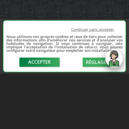
Continuer sans accepter
Nous utilisons nos propres cookies et ceux de tiers pour collecter
des informations afin d'améliorer nos services et d'analyser vos
habitudes de navigation. Si vous continuez à naviguer, cela
implique l'acceptation de l'installation de celui-ci. Vous pouvez
configurer votre navigateur pour empêcher son installation.
ACCEPTER
RÉGLAGE
send
Depuis 2006, France Casse accompagne les
automobilistes dans leur recherche de pièces