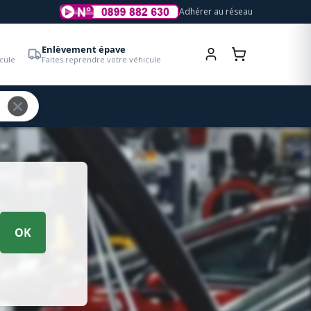
Adhérer au réseau
Enlèvement épave
cule
Faites reprendre votre véhicule
OK