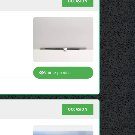
OCCASION
Voir le produit
OCCASION