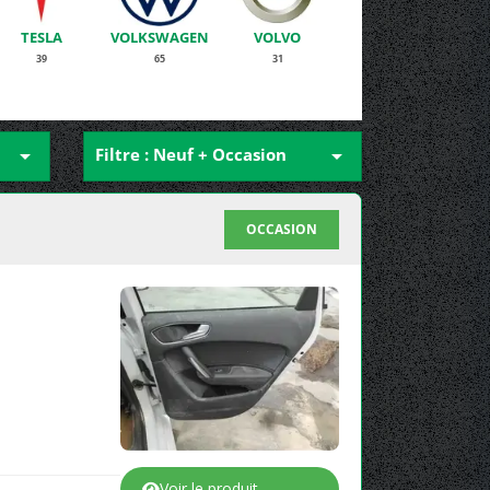
TESLA
VOLKSWAGEN
VOLVO
39
65
31

Filtre : Neuf + Occasion

OCCASION
Voir le produit