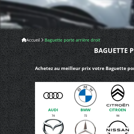
Accueil
Baguette porte arrière droit
BAGUETTE P
Achetez au meilleur prix votre Baguette por
AUDI
BMW
CITROEN
74
72
94