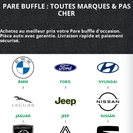
PARE BUFFLE : TOUTES MARQUES & PAS
CHER
Achetez au meilleur prix votre Pare buffle d'occasion.
Pièce auto avec garantie. Livraison rapide et paiement
sécurisé.
BMW
FORD
HYUNDAI
2
3
2
JAGUAR
JEEP
NISSAN
1
1
1