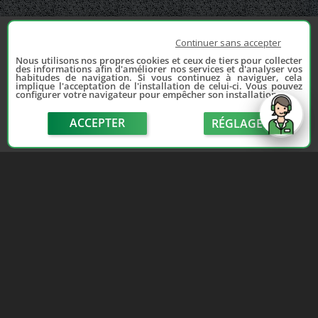
Continuer sans accepter
Nous utilisons nos propres cookies et ceux de tiers pour collecter
des informations afin d'améliorer nos services et d'analyser vos
habitudes de navigation. Si vous continuez à naviguer, cela
implique l'acceptation de l'installation de celui-ci. Vous pouvez
configurer votre navigateur pour empêcher son installation.
ACCEPTER
RÉGLAGE
send
Depuis 2006, France Casse accompagne les
automobilistes dans leur recherche de pièces
d'occasion. Réparez votre auto sans vous ruiner !