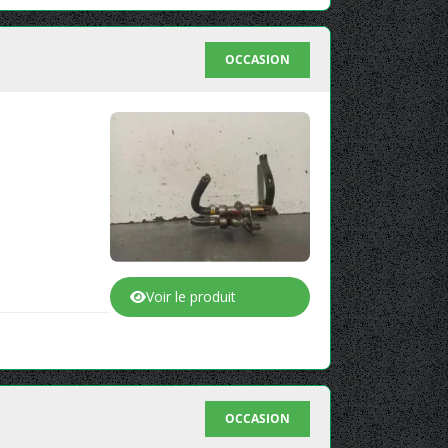
OCCASION
Voir le produit
OCCASION