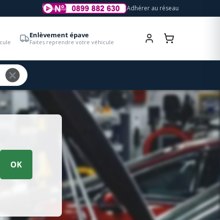
Adhérer au réseau
Enlèvement épave
cule
Faites reprendre votre véhicule
OK