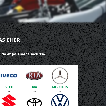
AS CHER
pide et paiement sécurisé.
IVECO
KIA
MERCEDES
18
40
50