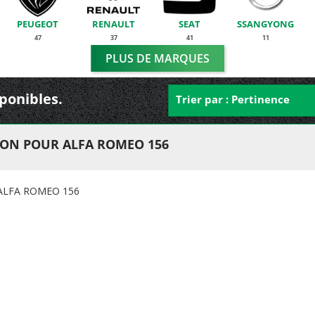
PEUGEOT
RENAULT
SEAT
SSANGYONG
47
37
41
11
PLUS DE MARQUES
sponibles.
Trier par : Pertinence
ION POUR ALFA ROMEO 156
ALFA ROMEO 156