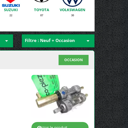
SUZUKI
TOYOTA
VOLKSWAGEN
22
87
30

Filtre : Neuf + Occasion

OCCASION
Voir le produit