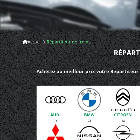
Accueil
Répartiteur de freins
RÉPART
Achetez au meilleur prix votre Répartiteur 
AUDI
BMW
CITROEN
15
23
74