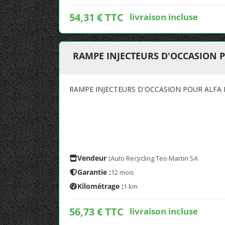
54,31 € TTC
livraison incluse
RAMPE INJECTEURS D'OCCASION 
RAMPE INJECTEURS D'OCCASION POUR ALFA
Vendeur :
Auto Recycling Teo Martin SA
Garantie :
12 mois
Kilométrage :
1 km
56,73 € TTC
livraison incluse