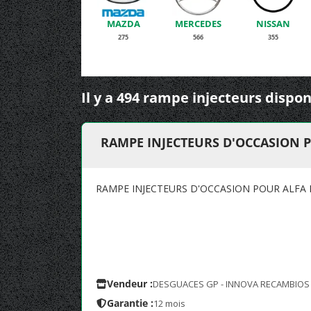
MAZDA
MERCEDES
NISSAN
275
566
355
Il y a 494 rampe injecteurs dispon
RAMPE INJECTEURS D'OCCASION 
RAMPE INJECTEURS D'OCCASION POUR ALFA
Vendeur :
DESGUACES GP - INNOVA RECAMBIOS
Garantie :
12 mois