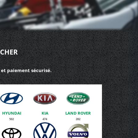
 CHER
 et paiement sécurisé.
HYUNDAI
KIA
LAND ROVER
502
474
282