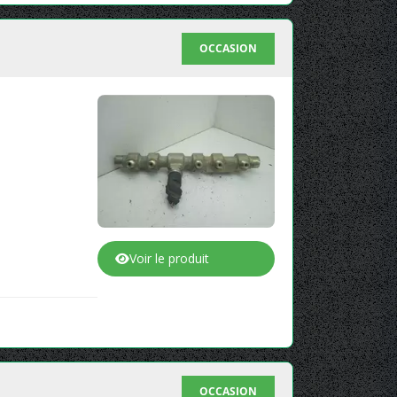
OCCASION
Voir le produit
OCCASION