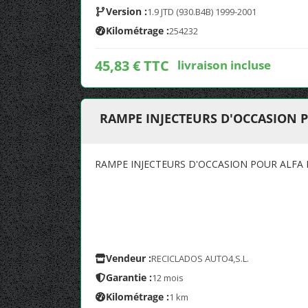
Version :
1.9 JTD (930.B4B) 1999-2001
Kilométrage :
254232
45,83 € TTC
livraison incluse
RAMPE INJECTEURS D'OCCASION 
RAMPE INJECTEURS D'OCCASION POUR ALFA
Vendeur :
RECICLADOS AUTO4,S.L.
Garantie :
12 mois
Kilométrage :
1 km