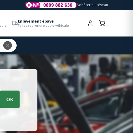
Adhérer au réseau
Enlèvement épave
cule
Faites reprendre votre véhicule
OK