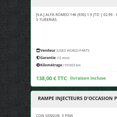
[V.A.] ALFA ROMEO 146 (930) 1.9 JTD | 02.99 
5 TUBERIAS.
Vendeur :
USED WORLD PARTS
Garantie :
12 mois
Kilométrage :
191933 km
138,00 € TTC
livraison incluse
RAMPE INJECTEURS D'OCCASION 
CON SENSOR, 3 PINS