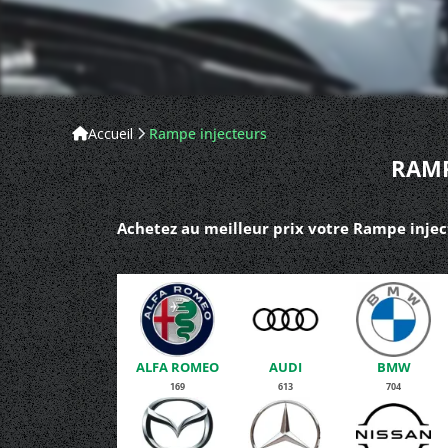
Accueil
Rampe injecteurs
RAMP
Achetez au meilleur prix votre Rampe inject
ALFA ROMEO
AUDI
BMW
169
613
704