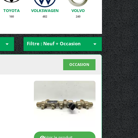
TOYOTA
VOLKSWAGEN
VOLVO
160
482
240

Filtre : Neuf + Occasion

OCCASION
Voir le produit