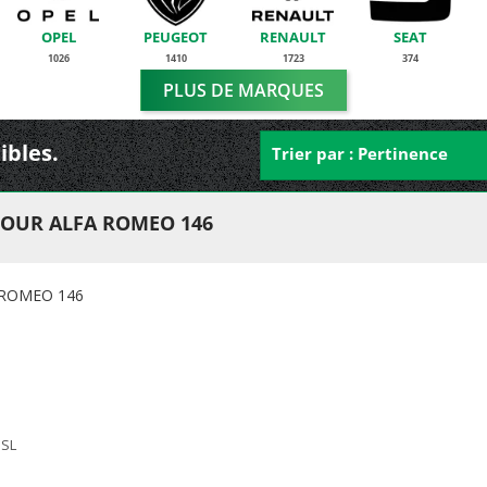
OPEL
PEUGEOT
RENAULT
SEAT
1026
1410
1723
374
PLUS DE MARQUES
ibles.
Trier par : Pertinence
POUR ALFA ROMEO 146
 ROMEO 146
 SL