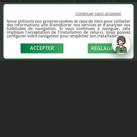
Continuer sans accepter
Nous utilisons nos propres cookies et ceux de tiers pour collecter
des informations afin d'améliorer nos services et d'analyser vos
habitudes de navigation. Si vous continuez à naviguer, cela
implique l'acceptation de l'installation de celui-ci. Vous pouvez
configurer votre navigateur pour empêcher son installation.
ACCEPTER
RÉGLAGE
send
Depuis 2006, France Casse accompagne les
automobilistes dans leur recherche de pièces
d'occasion. Réparez votre auto sans vous ruiner !