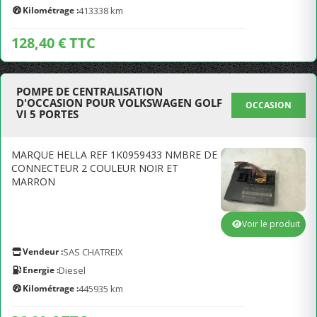
Kilométrage :
413338 km
128,40 € TTC
POMPE DE CENTRALISATION
D'OCCASION POUR VOLKSWAGEN GOLF
OCCASION
VI 5 PORTES
MARQUE HELLA REF 1K0959433 NMBRE DE
CONNECTEUR 2 COULEUR NOIR ET
MARRON
Voir le produit
Vendeur :
SAS CHATREIX
Energie :
Diesel
Kilométrage :
445935 km