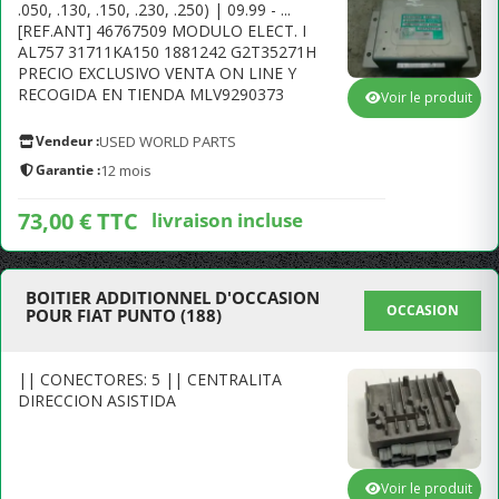
.050, .130, .150, .230, .250) | 09.99 - ...
[REF.ANT] 46767509 MODULO ELECT. I
AL757 31711KA150 1881242 G2T35271H
PRECIO EXCLUSIVO VENTA ON LINE Y
RECOGIDA EN TIENDA MLV9290373
Voir le produit
Vendeur :
USED WORLD PARTS
Garantie :
12 mois
73,00 € TTC
livraison incluse
BOITIER ADDITIONNEL D'OCCASION
OCCASION
POUR FIAT PUNTO (188)
|| CONECTORES: 5 || CENTRALITA
DIRECCION ASISTIDA
Voir le produit