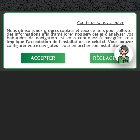
Continuer sans accepter
Nous utilisons nos propres cookies et ceux de tiers pour collecter
des informations afin d'améliorer nos services et d'analyser vos
habitudes de navigation. Si vous continuez à naviguer, cela
implique l'acceptation de l'installation de celui-ci. Vous pouvez
configurer votre navigateur pour empêcher son installation.
ACCEPTER
RÉGLAGE
send
Depuis 2006, France Casse accompagne les
automobilistes dans leur recherche de pièces
d'occasion. Réparez votre auto sans vous ruiner !