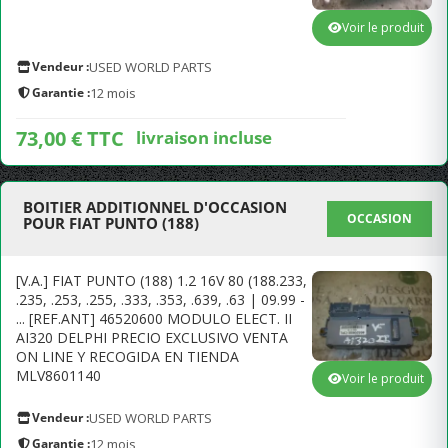
Voir le produit
Vendeur :
USED WORLD PARTS
Garantie :
12 mois
73,00 € TTC
livraison incluse
BOITIER ADDITIONNEL D'OCCASION
OCCASION
POUR FIAT PUNTO (188)
[V.A.] FIAT PUNTO (188) 1.2 16V 80 (188.233,
.235, .253, .255, .333, .353, .639, .63 | 09.99 -
... [REF.ANT] 46520600 MODULO ELECT. II
AI320 DELPHI PRECIO EXCLUSIVO VENTA
ON LINE Y RECOGIDA EN TIENDA
MLV8601140
Voir le produit
Vendeur :
USED WORLD PARTS
Garantie :
12 mois