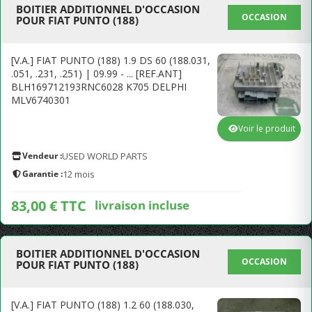
BOITIER ADDITIONNEL D'OCCASION
OCCASION
POUR FIAT PUNTO (188)
[V.A.] FIAT PUNTO (188) 1.9 DS 60 (188.031,
.051, .231, .251) | 09.99 - ... [REF.ANT]
BLH169712193RNC6028 K705 DELPHI
MLV6740301
Voir le produit
Vendeur :
USED WORLD PARTS
Garantie :
12 mois
83,00 € TTC
livraison incluse
BOITIER ADDITIONNEL D'OCCASION
OCCASION
POUR FIAT PUNTO (188)
[V.A.] FIAT PUNTO (188) 1.2 60 (188.030,