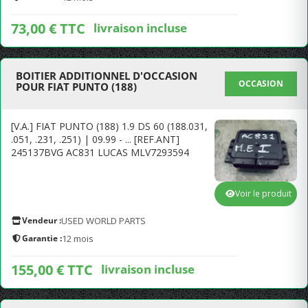
73,00 € TTC
livraison incluse
BOITIER ADDITIONNEL D'OCCASION
OCCASION
POUR FIAT PUNTO (188)
[V.A.] FIAT PUNTO (188) 1.9 DS 60 (188.031,
.051, .231, .251) | 09.99 - ... [REF.ANT]
245137BVG AC831 LUCAS MLV7293594
Voir le produit
Vendeur :
USED WORLD PARTS
Garantie :
12 mois
155,00 € TTC
livraison incluse