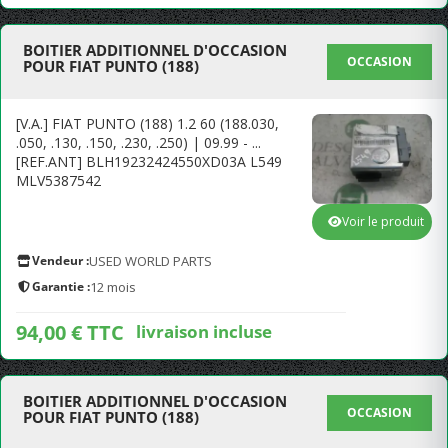
BOITIER ADDITIONNEL D'OCCASION
OCCASION
POUR FIAT PUNTO (188)
[V.A.] FIAT PUNTO (188) 1.2 60 (188.030,
.050, .130, .150, .230, .250) | 09.99 - ...
[REF.ANT] BLH19232424550XD03A L549
MLV5387542
Voir le produit
Vendeur :
USED WORLD PARTS
Garantie :
12 mois
94,00 € TTC
livraison incluse
BOITIER ADDITIONNEL D'OCCASION
OCCASION
POUR FIAT PUNTO (188)