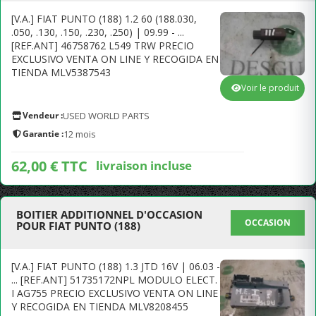
[V.A.] FIAT PUNTO (188) 1.2 60 (188.030,
.050, .130, .150, .230, .250) | 09.99 - ...
[REF.ANT] 46758762 L549 TRW PRECIO
EXCLUSIVO VENTA ON LINE Y RECOGIDA EN
TIENDA MLV5387543
Voir le produit
Vendeur :
USED WORLD PARTS
Garantie :
12 mois
62,00 € TTC
livraison incluse
BOITIER ADDITIONNEL D'OCCASION
OCCASION
POUR FIAT PUNTO (188)
[V.A.] FIAT PUNTO (188) 1.3 JTD 16V | 06.03 -
... [REF.ANT] 51735172NPL MODULO ELECT.
I AG755 PRECIO EXCLUSIVO VENTA ON LINE
Y RECOGIDA EN TIENDA MLV8208455