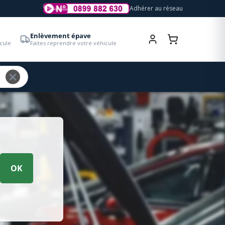
Adhérer au réseau
Enlèvement épave
cule
Faites reprendre votre véhicule
OK