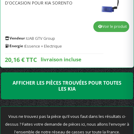
D'OCCASION POUR KIA SORENTO
Voir le produit
Vendeur :
UAB GTV Group
Energie :
Essence + Electrique
20,16 € TTC
livraison incluse
AFFICHER LES PIÈCES TROUVÉES POUR TOUTES
LES KIA
Vous ne trouvez pas la pièce qu'il vous faut dans les résultats ci-
dessus ? Faites votre demande de pièces ici, nous allons l'envoyer à
l'ensemble de notre réseau de casses sur toute la France.