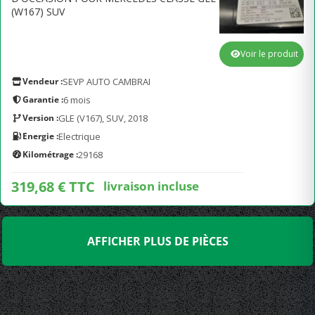
(W167) SUV
Voir le produit
Vendeur :
SEVP AUTO CAMBRAI
Garantie :
6 mois
Version :
GLE (V167), SUV, 2018
Energie :
Electrique
Kilométrage :
29168
319,68 € TTC
livraison incluse
AFFICHER PLUS DE PIÈCES