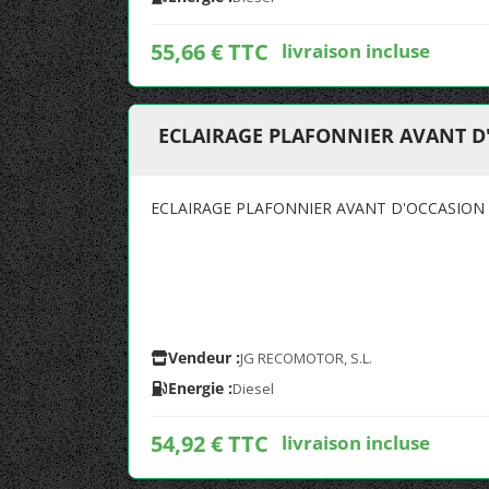
55,66 € TTC
livraison incluse
ECLAIRAGE PLAFONNIER AVANT D
ECLAIRAGE PLAFONNIER AVANT D'OCCASION 
Vendeur :
JG RECOMOTOR, S.L.
Energie :
Diesel
54,92 € TTC
livraison incluse