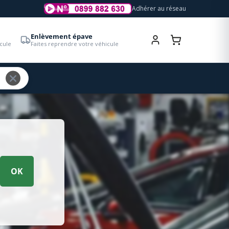
Adhérer au réseau
Enlèvement épave
cule
Faites reprendre votre véhicule
OK