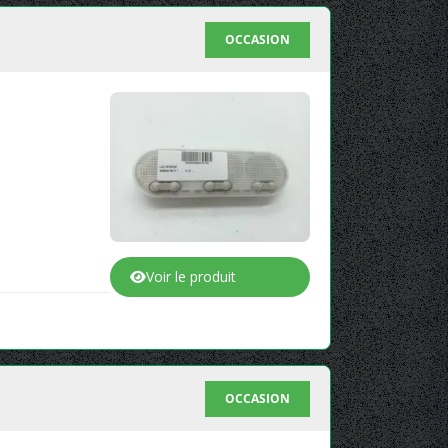
OCCASION
Voir le produit
OCCASION