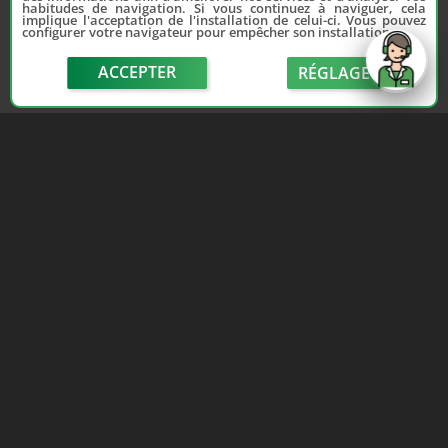
habitudes de navigation. Si vous continuez à naviguer, cela
implique l'acceptation de l'installation de celui-ci. Vous pouvez
configurer votre navigateur pour empêcher son installation.
ACCEPTER
RÉGLAGE
send
Depuis 2006, France Casse accompagne les
automobilistes dans leur recherche de pièces
d'occasion. Réparez votre auto sans vous ruiner !
LIENS UTILES
NOUS CONTACTER
Adhérer au réseau
Formulaire de contact
Notre réseau de casses
Politique de confidentialité