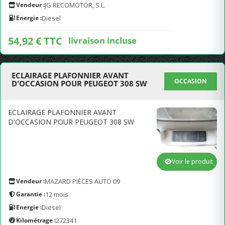
Vendeur :
JG RECOMOTOR, S.L.
Energie :
Diesel
54,92 € TTC
livraison incluse
ECLAIRAGE PLAFONNIER AVANT
OCCASION
D'OCCASION POUR PEUGEOT 308 SW
ECLAIRAGE PLAFONNIER AVANT
D'OCCASION POUR PEUGEOT 308 SW
Voir le produit
Vendeur :
MAZARD PIÈCES AUTO 09
Garantie :
12 mois
Energie :
Diesel
Kilométrage :
272341