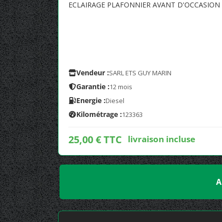
ECLAIRAGE PLAFONNIER AVANT D'OCCASION
Vendeur :
SARL ETS GUY MARIN
Garantie :
12 mois
Energie :
Diesel
Kilométrage :
123363
25,00 € TTC
livraison incluse
A