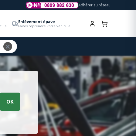
Adhérer au réseau
Enlèvement épave
cule
Faites reprendre votre véhicule
OK