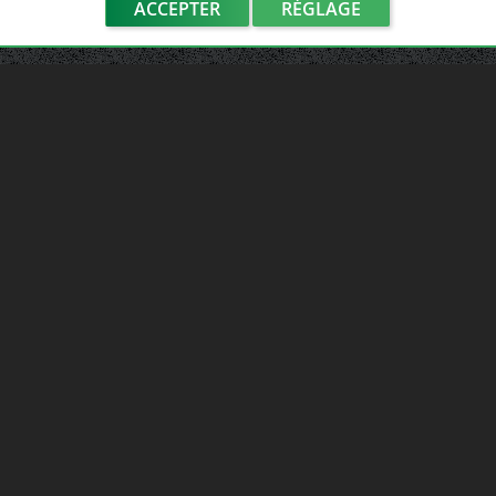
ACCEPTER
RÉGLAGE
LIENS UTILES
Adhérer au réseau
Notre réseau de casses
Les sites de notre réseau
Nos partenaires
Avis clients France Casse