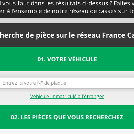
l vous faut dans les résultats ci-dessus ? Faites
yer à l'ensemble de notre réseau de casses sur to
herche de pièce sur le réseau France C
01. VOTRE VÉHICULE
Véhicule immatriculé à l'étranger
02. LES PIÈCES QUE VOUS RECHERCHEZ