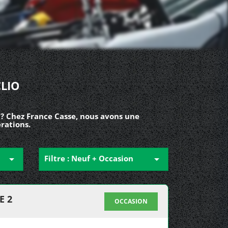
LIO
 ? Chez France Casse, nous avons une
érations.

Filtre : Neuf + Occasion

E 2
OCCASION