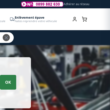
Adhérer au réseau
Enlèvement épave
cule
Faites reprendre votre véhicule
OK