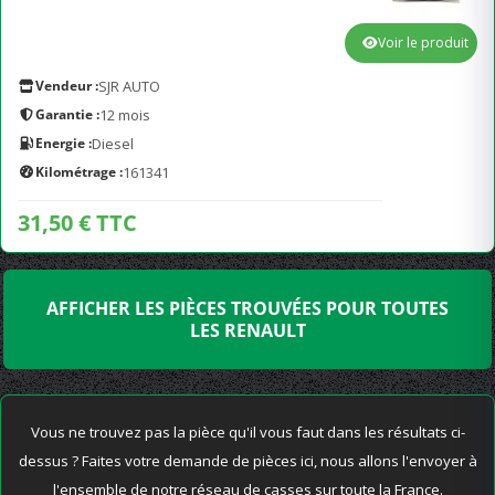
Voir le produit
Vendeur :
SJR AUTO
Garantie :
12 mois
Energie :
Diesel
Kilométrage :
161341
31,50 € TTC
AFFICHER LES PIÈCES TROUVÉES POUR TOUTES
LES RENAULT
Vous ne trouvez pas la pièce qu'il vous faut dans les résultats ci-
dessus ? Faites votre demande de pièces ici, nous allons l'envoyer à
l'ensemble de notre réseau de casses sur toute la France.