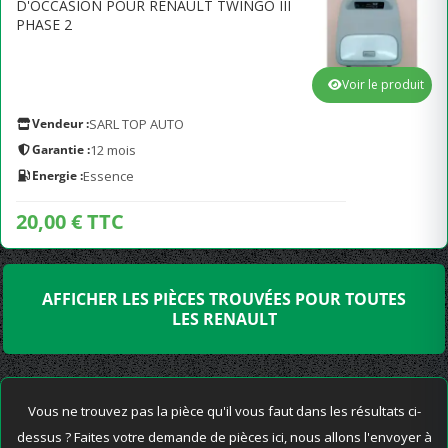
D'OCCASION POUR RENAULT TWINGO III
PHASE 2
Voir le produit
Vendeur :
SARL TOP AUTO
Garantie :
12 mois
Energie :
Essence
20,00 € TTC
AFFICHER LES PIÈCES TROUVÉES POUR TOUTES
LES RENAULT
Vous ne trouvez pas la pièce qu'il vous faut dans les résultats ci-
dessus ? Faites votre demande de pièces ici, nous allons l'envoyer à