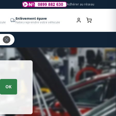
Adhérer au réseau
Enlèvement épave
cule
Faites reprendre votre véhicule
OK