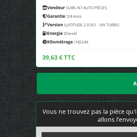
Vendeur :
SARL N7 AUTO PIÈCES
Garantie :
24 mois
Version :
LATITUDE 2.0 DCI - 16V TURBO
Energie :
Diesel
Kilométrage :
165249
39,63 € TTC
A
Vous ne trouvez pas la pièce qu'i
allons l'envo