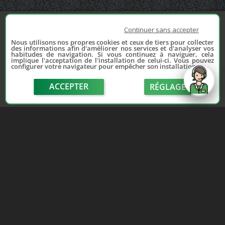
Continuer sans accepter
Nous utilisons nos propres cookies et ceux de tiers pour collecter
des informations afin d'améliorer nos services et d'analyser vos
habitudes de navigation. Si vous continuez à naviguer, cela
implique l'acceptation de l'installation de celui-ci. Vous pouvez
configurer votre navigateur pour empêcher son installation.
ACCEPTER
RÉGLAGE
send
Depuis 2006, France Casse accompagne les
automobilistes dans leur recherche de pièces
d'occasion. Réparez votre auto sans vous ruiner !