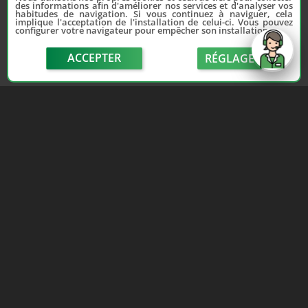
des informations afin d'améliorer nos services et d'analyser vos
habitudes de navigation. Si vous continuez à naviguer, cela
implique l'acceptation de l'installation de celui-ci. Vous pouvez
configurer votre navigateur pour empêcher son installation.
ACCEPTER
RÉGLAGE
send
Depuis 2006, France Casse accompagne les
automobilistes dans leur recherche de pièces
d'occasion. Réparez votre auto sans vous ruiner !
LIENS UTILES
NOUS CONTACTER
Adhérer au réseau
Formulaire de contact
Notre réseau de casses
Politique de confidentialité