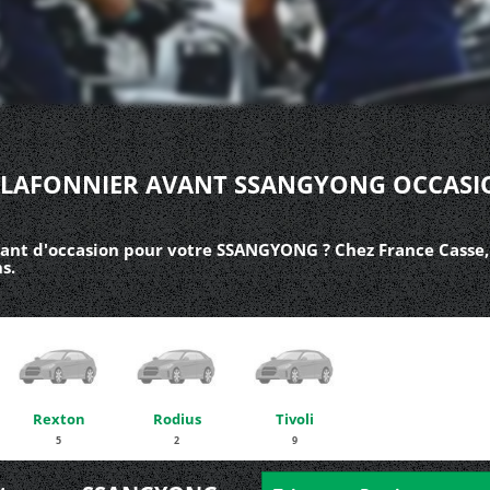
PLAFONNIER AVANT SSANGYONG OCCASI
vant d'occasion pour votre SSANGYONG ? Chez France Casse,
s.
Rexton
Rodius
Tivoli
5
2
9