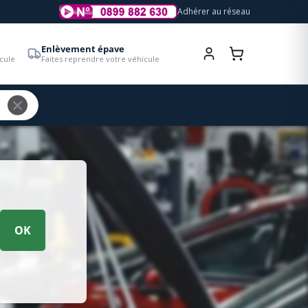
Adhérer au réseau
Enlèvement épave
cule
Faites reprendre votre véhicule
OK