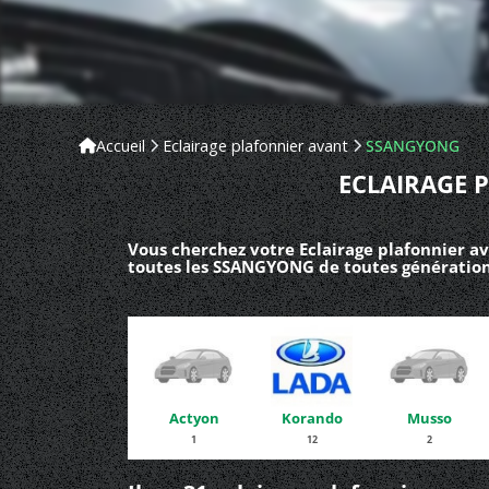
Accueil
Eclairage plafonnier avant
SSANGYONG
ECLAIRAGE 
Vous cherchez votre Eclairage plafonnier a
toutes les SSANGYONG de toutes génération
Actyon
Korando
Musso
1
12
2