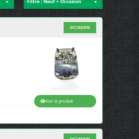

Filtre : Neuf + Occasion

OCCASION
Voir le produit
OCCASION