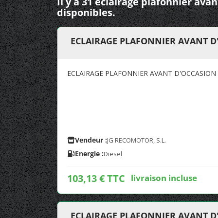
Il y a 31 eclairage plafonnier a
disponibles.
ECLAIRAGE PLAFONNIER AVANT 
ECLAIRAGE PLAFONNIER AVANT D'OCCASIO
Vendeur :
JG RECOMOTOR, S.L.
Energie :
Diesel
103,13 € TTC
livraison incluse
ECLAIRAGE PLAFONNIER AVANT 