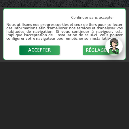
Continuer sans accepter
Nous utilisons nos propres cookies et ceux de tiers pour collecter
des informations afin d'améliorer nos services et d'analyser vos
habitudes de navigation. Si vous continuez à naviguer, cela
implique l'acceptation de l'installation de celui-ci. Vous pouvez
configurer votre navigateur pour empêcher son installation.
ACCEPTER
RÉGLAGE
send
Depuis 2006, France Casse accompagne les
automobilistes dans leur recherche de pièces
d'occasion. Réparez votre auto sans vous ruiner !