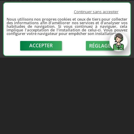
Continuer sans accepter
Nous utilisons nos propres cookies et ceux de tiers pour collecter
des informations afin d'améliorer nos services et d'analyser vos
habitudes de navigation. Si vous continuez à naviguer, cela
implique l'acceptation de l'installation de celui-ci. Vous pouvez
configurer votre navigateur pour empêcher son installation.
ACCEPTER
RÉGLAGE
send
Depuis 2006, France Casse accompagne les
automobilistes dans leur recherche de pièces
d'occasion. Réparez votre auto sans vous ruiner !