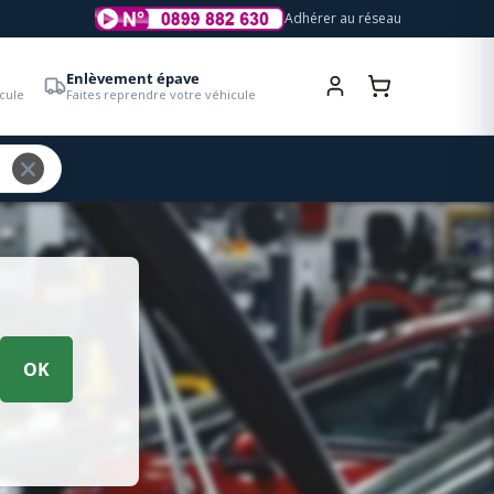
Adhérer au réseau
Enlèvement épave
cule
Faites reprendre votre véhicule
OK