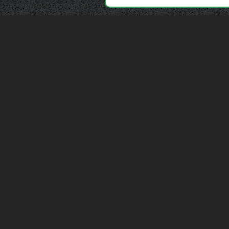
Depuis 2006, France Casse accompagne les
automobilistes dans leur recherche de pièces
d'occasion. Réparez votre auto sans vous ruiner !