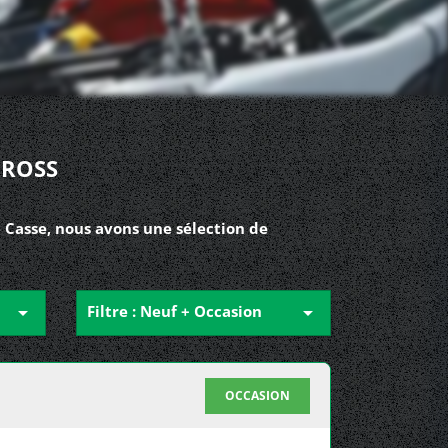
CROSS
e Casse, nous avons une sélection de

Filtre : Neuf + Occasion

OCCASION