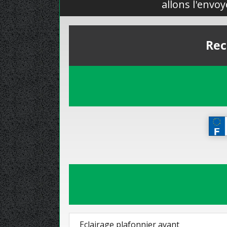
allons l'envo
Rec
Eclairage plafonnier avant