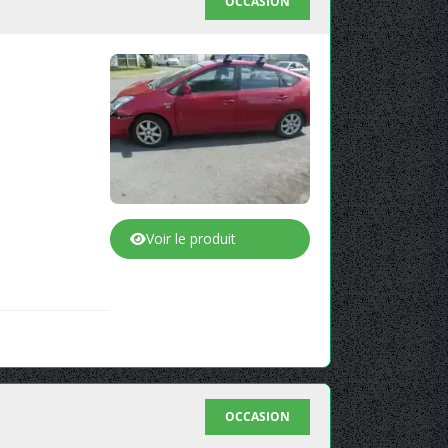
OCCASION
Voir le produit
OCCASION