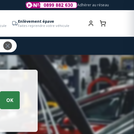
Adhérer au réseau
Enlèvement épave
cule
Faites reprendre votre véhicule
OK