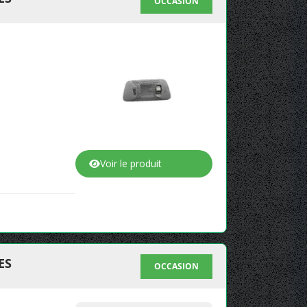
OCCASION
Voir le produit
ES
OCCASION