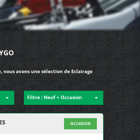
AYGO
, nous avons une sélection de Eclairage

Filtre : Neuf + Occasion

ES
OCCASION