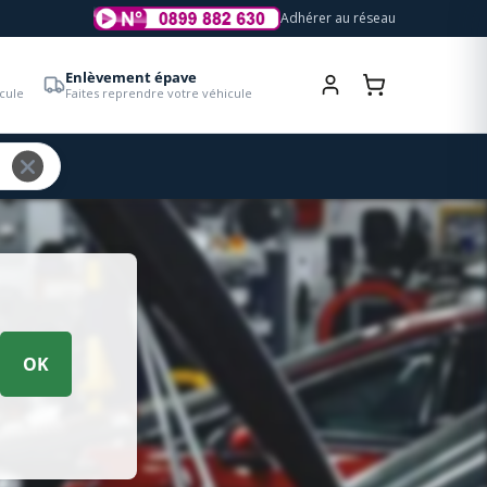
Adhérer au réseau
Enlèvement épave
cule
Faites reprendre votre véhicule
OK