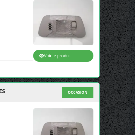
Voir le produit
ES
OCCASION