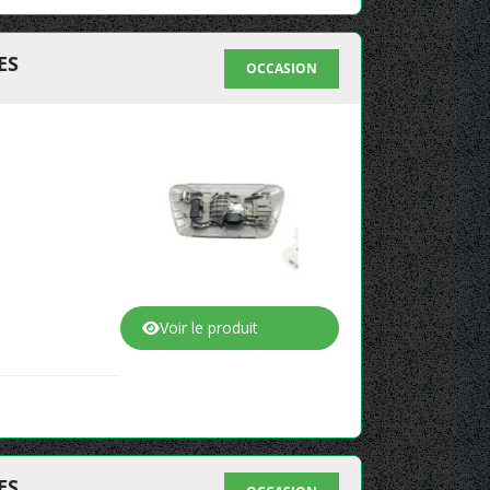
ES
OCCASION
Voir le produit
ES