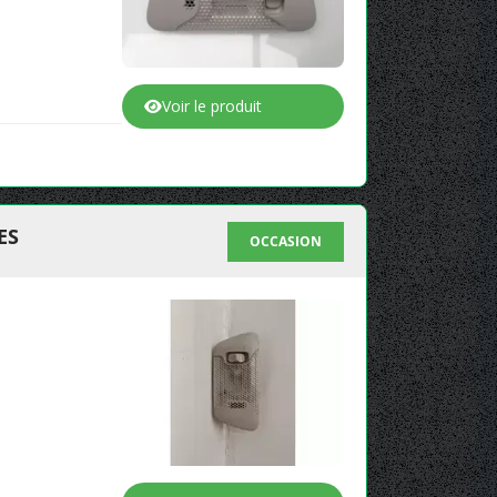
Voir le produit
ES
OCCASION