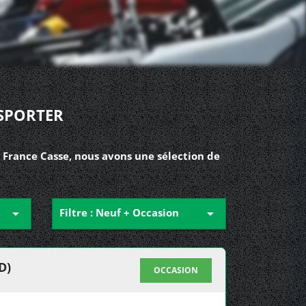
SPORTER
France Casse, nous avons une sélection de

Filtre : Neuf + Occasion

D)
OCCASION