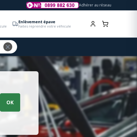
Adhérer au réseau
Enlèvement épave
cule
Faites reprendre votre véhicule
OK