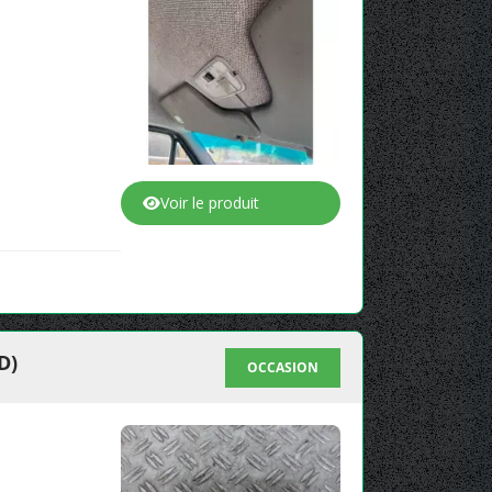
Voir le produit
D)
OCCASION