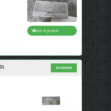
Voir le produit
D)
OCCASION