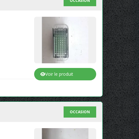
OCCASION
Voir le produit
OCCASION