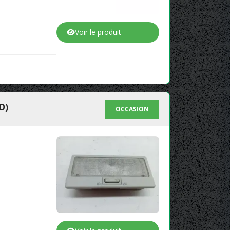
Voir le produit
D)
OCCASION