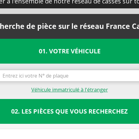
yer à l'ensemble de notre réseau de casses sur to
herche de pièce sur le réseau France C
01. VOTRE VÉHICULE
Véhicule immatriculé à l'étranger
02. LES PIÈCES QUE VOUS RECHERCHEZ