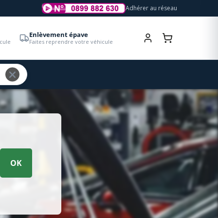
Adhérer au réseau
Enlèvement épave
cule
Faites reprendre votre véhicule
OK