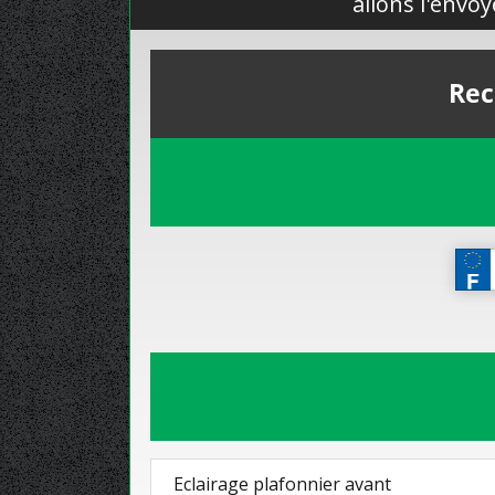
allons l'envo
Rec
Eclairage plafonnier avant