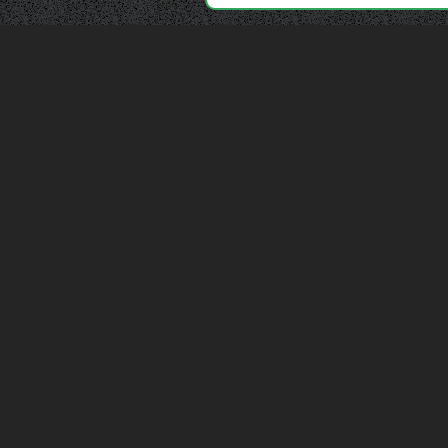
Depuis 2006, France Casse accompagne les
automobilistes dans leur recherche de pièces
d'occasion. Réparez votre auto sans vous ruiner !