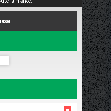
ute la France.
asse