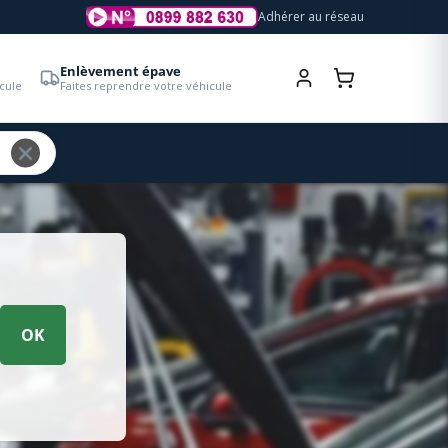
Adhérer au réseau
Enlèvement épave
cule
Faites reprendre votre véhicule
OK