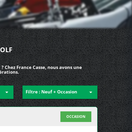
GOLF
 ? Chez France Casse, nous avons une
érations.

Filtre : Neuf + Occasion

OCCASION